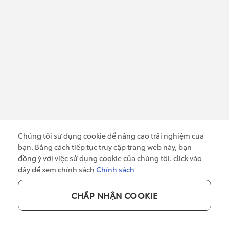
660.000.000
₫
Kiểu dáng : Đa dụng
Số chỗ : 7
Hộp số : Số tự động
Dung tích : 1496 cc
Nhiên liệu : Xăng
CHI TIẾT
TƯ VẤN
Chúng tôi sử dụng cookie để nâng cao trãi nghiệm của
bạn. Bằng cách tiếp tục truy cập trang web này, bạn
đồng ý với việc sử dụng cookie của chúng tôi. click vào
đây để xem chính sách
Chính sách
CHẤP NHẬN COOKIE
TIỆN ÍCH
HOẠT ĐỘNG
0949 919 919
Đặt hẹn dịch vụ
Xe qua sử dụng
Đăng ký lái thử
Tin tức
|
Khuyến mã