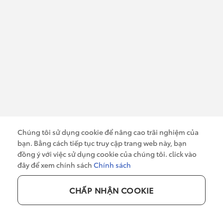
FORTUNER 2.7AT 4X4
FORTUNER LEGENDER
2.7AT 4X2
1.250.000.000
₫
1.290.000.000
₫
Kiểu dáng : SUV
Kiểu dáng : SUV
Số chỗ : 7 chỗ
Số chỗ : 7 chỗ
Hộp số : Số tự động 6 cấp
Hộp số : Số tự động 6
Dung tích : 2694 cc
Chúng tôi sử dụng cookie để nâng cao trãi nghiệm của
cấp/6AT
Nhiên liệu : Xăng
bạn. Bằng cách tiếp tục truy cập trang web này, bạn
Dung tích : 2393 cc
đồng ý với việc sử dụng cookie của chúng tôi. click vào
Nhiên liệu : Xăng
CHI TIẾT
đây để xem chính sách
Chính sách
CHI TIẾT
TƯ VẤN
CHẤP NHẬN COOKIE
0949 919 919
TƯ VẤN