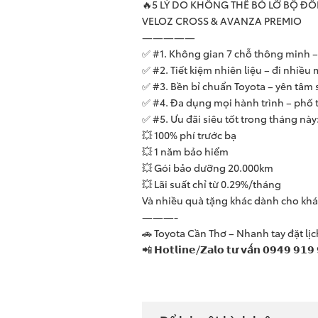
🔥5 LÝ DO KHÔNG THỂ BỎ LỠ BỘ ĐÔI
VELOZ CROSS & AVANZA PREMIO
—————
✅ #1. Không gian 7 chỗ thông minh – 
✅ #2. Tiết kiệm nhiên liệu – đi nhiều 
✅ #3. Bền bỉ chuẩn Toyota – yên tâm 
✅ #4. Đa dụng mọi hành trình – phố t
✅ #5. Ưu đãi siêu tốt trong tháng này
💥 100% phí trước bạ
💥 1 năm bảo hiểm
💥 Gói bảo dưỡng 20.000km
💥 Lãi suất chỉ từ 0.29%/tháng
Và nhiều quà tặng khác dành cho khá
———-
🚗 Toyota Cần Thơ – Nhanh tay đặt lịc
📲 𝗛𝗼𝘁𝗹𝗶𝗻𝗲/𝗭𝗮𝗹𝗼 𝘁𝘂̛ 𝘃𝗮̂́𝗻 𝟬𝟵𝟰𝟵 𝟵𝟭𝟵