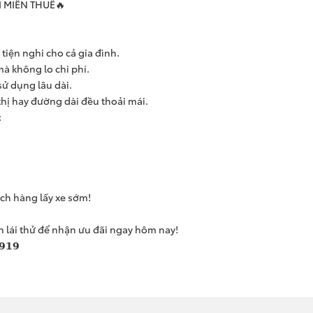
 MIỄN THUẾ🔥
tiện nghi cho cả gia đình.
mà không lo chi phí.
sử dụng lâu dài.
hị hay đường dài đều thoải mái.
:
ch hàng lấy xe sớm!
h lái thử để nhận ưu đãi ngay hôm nay!
 𝟵𝟭𝟵