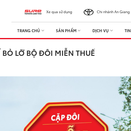
Xe qua sử dụng
Chi nhánh An Giang
TRANG CHỦ
SẢN PHẨM
DỊCH VỤ
TI
 BỎ LỠ BỘ ĐÔI MIỄN THUẾ