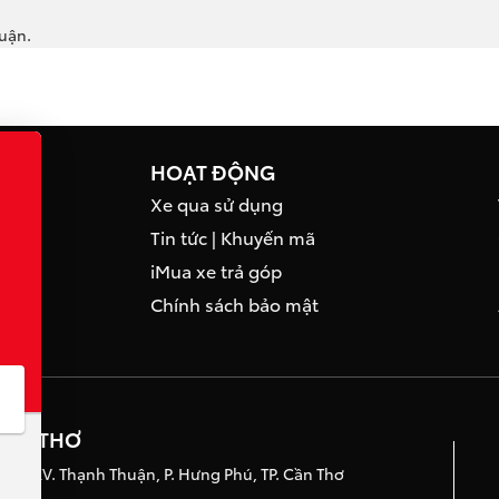
luận.
HOẠT ĐỘNG
Xe qua sử dụng
Tin tức
|
Khuyến mã
i
Mua xe trả góp
Chính sách bảo mật
CẦN THƠ
iáp, KV. Thạnh Thuận, P. Hưng Phú, TP. Cần Thơ