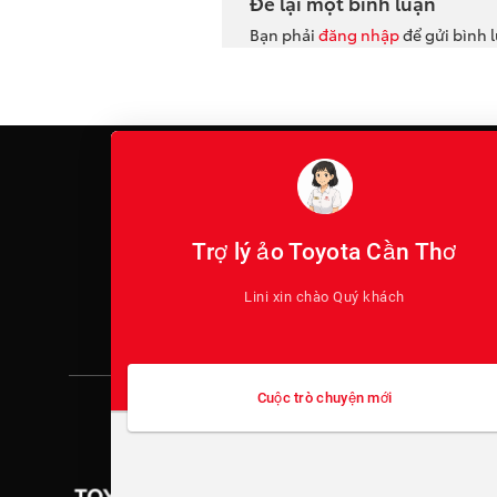
Để lại một bình luận
Bạn phải
đăng nhập
để gửi bình 
TIỆN ÍCH
Đặt hẹn dịch vụ
Đăng ký lái thử
Trợ lý ảo Toyota Cần Thơ
Yêu cầu tư vấn
Lini xin chào Quý khách
Bảng giá xe
Cuộc trò chuyện mới
CTY TNHH TOYOTA 
Địa chỉ: K2-0, Võ Nguyên G