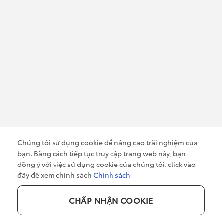
ĐĂNG KÝ NHẬN THÔNG TIN
Chúng tôi sử dụng cookie để nâng cao trãi nghiệm của
bạn. Bằng cách tiếp tục truy cập trang web này, bạn
Tôi đã đọc và đồng ý với các quy định về
đồng ý với việc sử dụng cookie của chúng tôi. click vào
chính sách bảo mật thông tin của Toyota Cần Thơ
đây để xem chính sách
Chính sách
CHẤP NHẬN COOKIE
0949 919 919
Copyright 2026 ©
Design by Toyota Cần Thơ