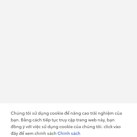
Email: contact@toyotacantho.com.vn
Website:
toyotacantho.com.vn
ĐĂNG KÝ NHẬN THÔNG TIN
Chúng tôi sử dụng cookie để nâng cao trãi nghiệm của
bạn. Bằng cách tiếp tục truy cập trang web này, bạn
Tôi đã đọc và đồng ý với các quy định về
đồng ý với việc sử dụng cookie của chúng tôi. click vào
chính sách bảo mật thông tin của Toyota Cần Thơ
đây để xem chính sách
Chính sách