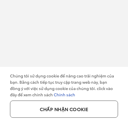
TIỆN ÍCH
HOẠT ĐỘNG
Đặt hẹn dịch vụ
Xe qua sử dụng
Đăng ký lái thử
Tin tức
|
Khuyến mã
Yêu cầu tư vấn
i
Mua xe trả góp
Bảng giá xe
Chính sách bảo mật
DÒNG XE
Chúng tôi sử dụng cookie để nâng cao trãi nghiệm của
Vios
|
Yaris Cross
|
Altis
|
Camry
bạn. Bằng cách tiếp tục truy cập trang web này, bạn
Corolla Cross
|
Raize
|
Fortuner
đồng ý với việc sử dụng cookie của chúng tôi. click vào
Land Cruiser
|
Innova-cross
|
Hilux
đây để xem chính sách
Chính sách
Avanza Premio
|
Veloz Cross
CHẤP NHẬN COOKIE
0949 919 919