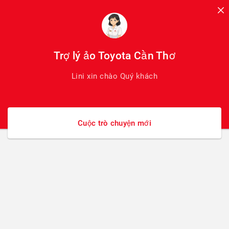
Skip
to
content
GIẤY PHÉP MÔI TRƯỜNG
Trợ lý ảo Toyota Cần Thơ
Lini xin chào Quý khách
KẾT QUẢ QUAN TRẮC MÔI
TRƯỜNG
Cuộc trò chuyện mới
04/06/2025
Báo cáo kết quả quan trắc môi trường định
kỳ là một hình thức đánh...
GIẤY PHÉP MÔI TRƯỜNG CÔNG
TY TNHH TOYOTA CẦN THƠ
04/06/2025