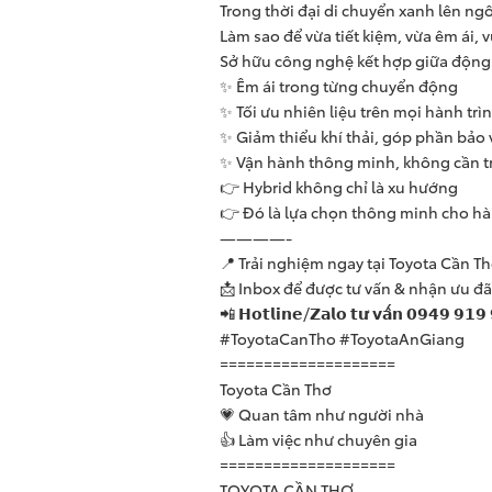
Trong thời đại di chuyển xanh lên ngô
Làm sao để vừa tiết kiệm, vừa êm ái, 
Sở hữu công nghệ kết hợp giữa động c
✨ Êm ái trong từng chuyển động
✨ Tối ưu nhiên liệu trên mọi hành trì
✨ Giảm thiểu khí thải, góp phần bảo 
✨ Vận hành thông minh, không cần t
👉 Hybrid không chỉ là xu hướng
👉 Đó là lựa chọn thông minh cho hàn
————-
📍 Trải nghiệm ngay tại Toyota Cần T
📩 Inbox để được tư vấn & nhận ưu đã
📲 𝗛𝗼𝘁𝗹𝗶𝗻𝗲/𝗭𝗮𝗹𝗼 𝘁𝘂̛ 𝘃𝗮̂́𝗻 𝟬𝟵𝟰𝟵 𝟵𝟭𝟵
#ToyotaCanTho #ToyotaAnGiang
====================
Toyota Cần Thơ
💗 Quan tâm như người nhà
👍 Làm việc như chuyên gia
====================
TOYOTA CẦN THƠ