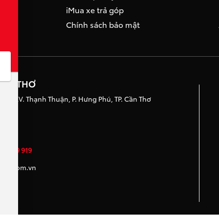
i
Mua xe trả góp
Chính sách bảo mật
CẦN THƠ
iáp, KV. Thạnh Thuận, P. Hưng Phú, TP. Cần Thơ
19
31 919 919
ntho.com.vn
m.vn