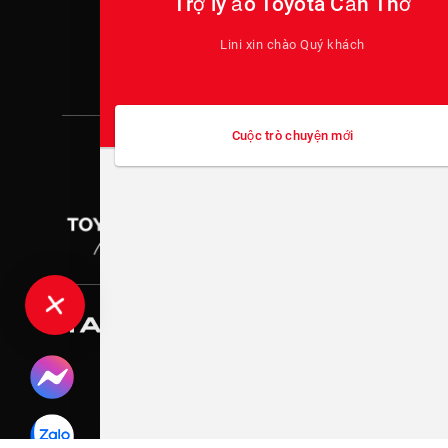
Trợ lý ảo Toyota Cần Thơ
Yêu cầu tư vấn
Lini xin chào Quý khách
Bảng giá xe
Cuộc trò chuyện mới
CTY TNHH TOYOTA 
Địa chỉ: K2-0, Võ Nguyên G
Hotline 24/7:
0934 919 919
Hotline xe mới:
0949 919 9
Hotline xe qua sử dụng:
09
Email: contact@toyotaca
Website:
toyotacantho.co