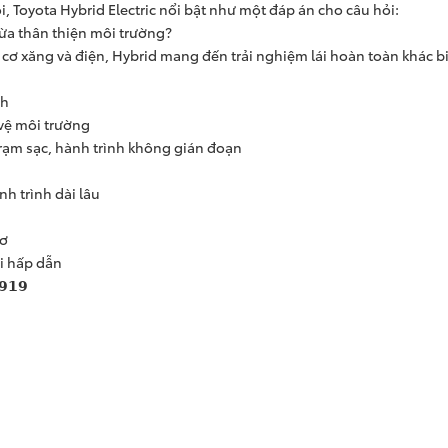
i, Toyota Hybrid Electric nổi bật như một đáp án cho câu hỏi:
vừa thân thiện môi trường?
ơ xăng và điện, Hybrid mang đến trải nghiệm lái hoàn toàn khác bi
nh
vệ môi trường
rạm sạc, hành trình không gián đoạn
h trình dài lâu
hơ
i hấp dẫn
 𝟵𝟭𝟵